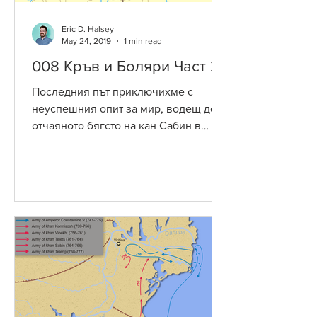
Eric D. Halsey
May 24, 2019
1 min read
008 Кръв и Боляри Част 2
Последния път приключихме с
неуспешния опит за мир, водещ до
отчаяното бягсто на кан Сабин в
ръцете на византийците. Но за да
обобщим,...