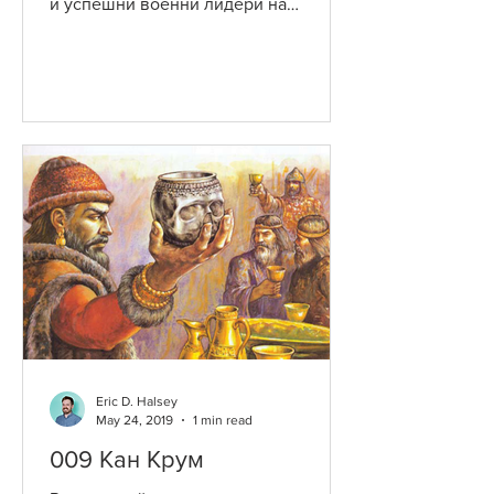
и успешни военни лидери на
България внезамно умира и бива...
Eric D. Halsey
May 24, 2019
1 min read
009 Кан Крум