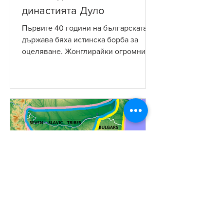
династията Дуло
Първите 40 години на българската
държава бяха истинска борба за
оцеляване. Жонглирайки огромните
задачи за изграждане на държава
от...
Eric D. Halsey
Jan 26, 2019
1 min read