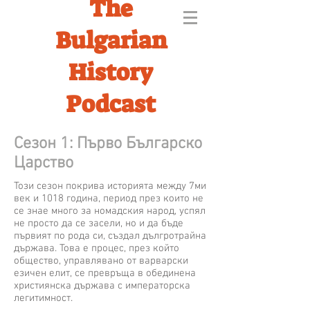
The
Bulgarian
History
Podcast
Сезон 1: Първо Българско
Царство
Този сезон покрива историята между 7ми
век и 1018 година, период през които не
се знае много за номадския народ, успял
не просто да се засели, но и да бъде
първият по рода си, създал дългротрайна
държава. Това е процес, през който
общество, управлявано от варварски
езичен елит, се превръща в обединена
християнска държава с императорска
легитимност.