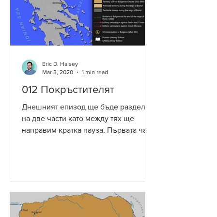
Eric D. Halsey
Mar 3, 2020
1 min read
012 Покръстителят
Днешният епизод ще бъде разделен
на две части като между тях ще
направим кратка пауза. Първата част
ще разгледа управлението на Борис I
,...