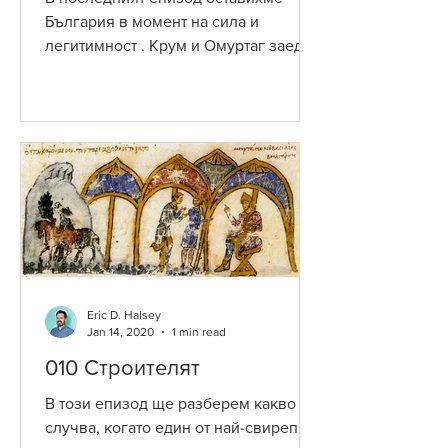
България в момент на сила и
легитимност . Крум и Омуртаг заедно
значително увеличават размера на
държавата,...
Eric D. Halsey
Jan 14, 2020
1 min read
010 Строителят
В този епизод ще разберем какво се
случва, когато един от най-свирепите