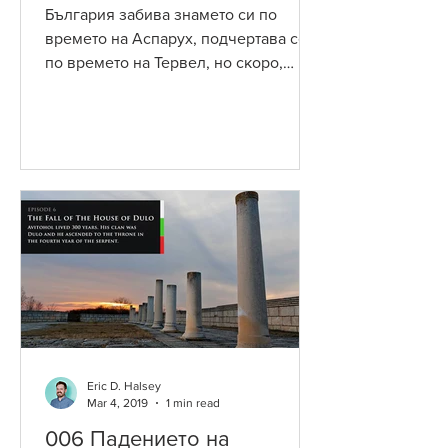
България забива знамето си по
времето на Аспарух, подчертава се
по времето на Тервел, но скоро,
мастилото ще бъде заменено с
кръв....
Eric D. Halsey
Mar 4, 2019
1 min read
006 Падението на