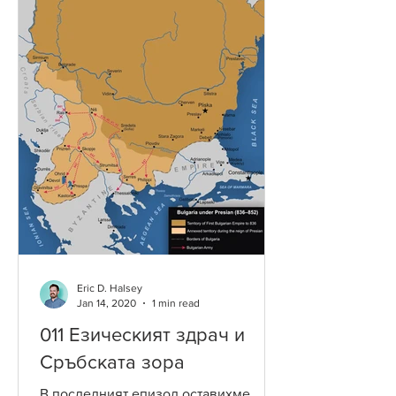
Eric D. Halsey
Jan 14, 2020
1 min read
011 Езическият здрач и
Сръбската зора
В последният епизод оставихме