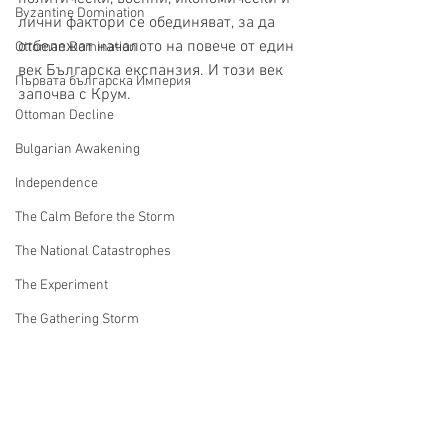
Byzantine Domination
лични фактори се обединяват, за да 
отбележат началото на повече от един 
Ottoman Domination
век Българска експанзия. И този век 
Първата българска Империя
започва с Крум.
Ottoman Decline
Bulgarian Awakening
Independence
The Calm Before the Storm
The National Catastrophes
The Experiment
The Gathering Storm