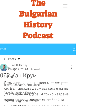
The
Bulgarian
History
Podcast
Post
All Posts
Eric D. Halsey
All Posts
May 24, 2019
1 min read
009 Кан Крум
Episodes
Разминавайки се на косъм от смъртта 
Travel, Updates, and More
си, Българската държава сега е на път 
First Bulgarian Empire
да отвърне на удара. И точно навреме, 
защото в този момент многобройни 
Second Bulgarian Empire
политически, военни, икономически и 